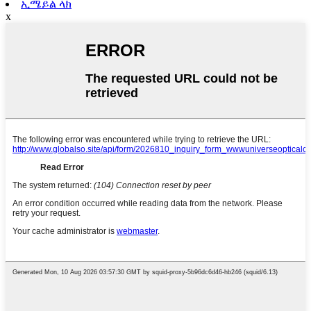
ኢሜይል ላክ
x