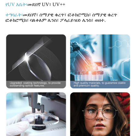
የUV እሴት፡
መደበኛ UV፣ UV++
ተግባራት፡
መደበኛ፣ ሰማያዊ ቁረጥ፣ ፎቶክሮሚክ፣ ሰማያዊ ቁረጥ
ፎቶክሮሚክ፣ ባለቀለም ሌንስ፣ ፖላራይዝድ ሌንስ፣ ወዘተ.