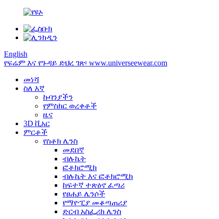
English
የፍሬም እና የጉዳይ ድህረ ገጽ፡ www.universeewear.com
መነሻ
ስለ እኛ
ኩባንያችን
የምስክር ወረቀቶች
ዜና
3D ቪአር
ምርቶች
የስቶክ ሌንስ
መደበኛ
ብሉኬት
ፎቶክሮሚክ
ብሉኬት እና ፎቶክሮሚክ
ከፍተኛ ተጽዕኖ ፈጣሪ
የፀሐይ ሌንሶች
የማዮፒያ መቆጣጠሪያ
ድርብ አስፌሪክ ሌንስ