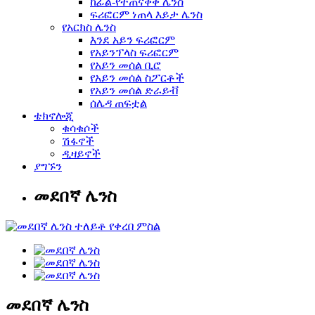
ከፊል-የተጠናቀቀ ሌንስ
ፍሪፎርም ነጠላ እይታ ሌንስ
የአርክስ ሌንስ
እንደ አይን ፍሪፎርም
የአይንፕላስ ፍሪፎርም
የአይን መሰል ቢሮ
የአይን መሰል ስፖርቶች
የአይን መሰል ድራይቭ
ሰሌዳ ጠፍቷል
ቴክኖሎጂ
ቁሳቁሶች
ሽፋኖች
ዲዛይኖች
ያግኙን
መደበኛ ሌንስ
መደበኛ ሌንስ