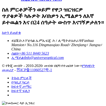
ስለ ምርቶቻችን ወይም የዋጋ ዝርዝርዎ
ጥያቄዎች ካሉዎት እባክዎን ኢሜልዎን ለእኛ
ይተዉልን እና በ24 ሰዓታት ውስጥ እናገኝዎታለን።
አሁን ይጠይቁ
ዩኒቨርስ ኦፕቲካል ኤምኤፍጂ. ኮ.፣ ሊሚትድ
አድራሻ፡
Fanhua
Mansion፣ No.116 Dingmaoqiao Road፣ Zhenjiang፣ Jiangsu፣
China
ስልክ፡
+86 511 8440 5623
ኢሜይል፡
Info@universeoptical.com
© የቅጂ መብት - 2010-2026፡ መብቱ በህግ የተጠበቀ ነው።
የግላዊነት
መመሪያ
-
苏ICP备11060527号-1
ትኩስ ምርቶች
የጣቢያ ካርታ
ከፍተኛ ጦማር
ከፍተኛ ፍለጋ