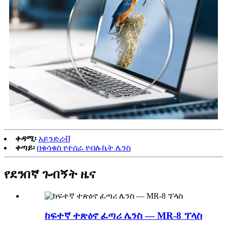
ቀዳሚ፡
አይንድሪቭ
ቀጣይ፡
በቁሳቁስ የተሰራ የብሉኬት ሌንስ
የደንበኛ ጉብኝት ዜና
ከፍተኛ ተጽዕኖ ፈጣሪ ሌንስ — MR-8 ፕላስ