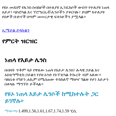
የዩኦ መደበኛ የሌንስ ስብስቦች በተለያዩ ኢንዴክሶች ውስጥ የተለያዩ ነጠላ
እይታ፣ ባይፎካል እና ፕሮግረሲቭ ሌንሶችን ያቀርባሉ፣ ይህም ከተለያዩ
የሰዎች ቡድኖች በጣም መሠረታዊ ፍላጎቶችን ያሟላል።
ኢሜይል ይላኩልን
የምርት ዝርዝር
ነጠላ የእይታ ሌንስ
በብዛት ጥቅም ላይ የዋለው ነጠላ የእይታ ሌንስ፣ ሉላዊ ኃይል እና
አስቲግማቲክ ኃይልን የያዘ አንድ የኦፕቲካል ትኩረት ብቻ አለው።
ባለቤቱ የዓይን ሐኪም በሚሰጠው ትክክለኛ ማዘዣ ግልጽ የሆነ እይታን
በቀላሉ ማግኘት ይችላል።
የዩኦ ነጠላ እይታ ሌንሶች ከሚከተሉት ጋር
ይገኛሉ፦
ማውጫ፡
1.499,1.56,1.61,1.67,1.74,1.59 ፒሲ