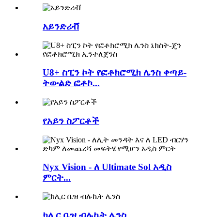
አይንድሪቭ
U8+ ስፒን ኮት የፎቶክሮሚክ ሌንስ ቀጣይ-
ትውልድ ፎቶኮ...
የአይን ስፖርቶች
Nyx Vision - ለ Ultimate Sol አዲስ
ምርት...
ክሊር ቤዝ ብሉኬት ሌንስ