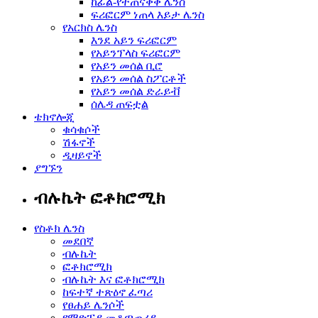
ከፊል-የተጠናቀቀ ሌንስ
ፍሪፎርም ነጠላ እይታ ሌንስ
የአርክስ ሌንስ
እንደ አይን ፍሪፎርም
የአይንፕላስ ፍሪፎርም
የአይን መሰል ቢሮ
የአይን መሰል ስፖርቶች
የአይን መሰል ድራይቭ
ሰሌዳ ጠፍቷል
ቴክኖሎጂ
ቁሳቁሶች
ሽፋኖች
ዲዛይኖች
ያግኙን
ብሉኬት ፎቶክሮሚክ
የስቶክ ሌንስ
መደበኛ
ብሉኬት
ፎቶክሮሚክ
ብሉኬት እና ፎቶክሮሚክ
ከፍተኛ ተጽዕኖ ፈጣሪ
የፀሐይ ሌንሶች
የማዮፒያ መቆጣጠሪያ