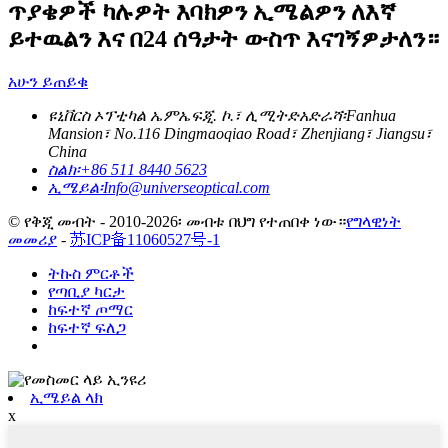
ጥያቄዎች ካሉዎት እባክዎን ኢሜልዎን ለእኛ
ይተዉልን እና በ24 ሰዓታት ውስጥ እናገኝዎታለን።
አሁን ይጠይቁ
ዩኒቨርስ ኦፕቲካል ኤምኤፍጂ. ኮ.፣ ሊሚትድ
አድራሻ፡
Fanhua
Mansion፣ No.116 Dingmaoqiao Road፣ Zhenjiang፣ Jiangsu፣
China
ስልክ፡
+86 511 8440 5623
ኢሜይል፡
Info@universeoptical.com
© የቅጂ መብት - 2010-2026፡ መብቱ በህግ የተጠበቀ ነው።
የግላዊነት
መመሪያ
-
苏ICP备11060527号-1
ትኩስ ምርቶች
የጣቢያ ካርታ
ከፍተኛ ጦማር
ከፍተኛ ፍለጋ
ኢሜይል ላክ
x