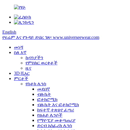
English
የፍሬም እና የጉዳይ ድህረ ገጽ፡ www.universeewear.com
መነሻ
ስለ እኛ
ኩባንያችን
የምስክር ወረቀቶች
ዜና
3D ቪአር
ምርቶች
የስቶክ ሌንስ
መደበኛ
ብሉኬት
ፎቶክሮሚክ
ብሉኬት እና ፎቶክሮሚክ
ከፍተኛ ተጽዕኖ ፈጣሪ
የፀሐይ ሌንሶች
የማዮፒያ መቆጣጠሪያ
ድርብ አስፌሪክ ሌንስ