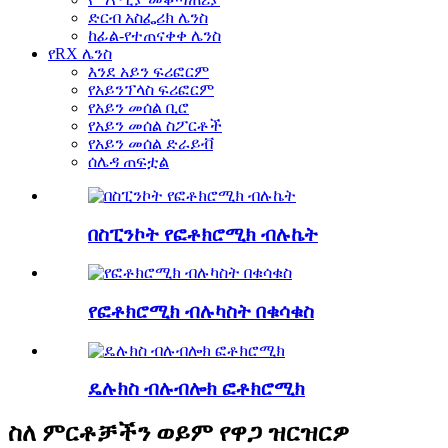
ድርብ አስፌሪክ ሌንስ
ከፊል-የተጠናቀቀ ሌንስ
የRX ሌንስ
እንደ አይን ፍሪፎርም
የአይንፕላስ ፍሪፎርም
የአይን መሰል ቢሮ
የአይን መሰል ስፖርቶች
የአይን መሰል ድራይቭ
ሰሌዳ ጠፍቷል
በስፒንኮት የፎቶክሮሚክ ብሉኬት
የፎቶክሮሚክ ብሉካስት በቁሳቁስ
ዴሉክስ ብሉብሎክ ፎቶክሮሚክ
ስለ ምርቶቻችን ወይም የዋጋ ዝርዝርዎ