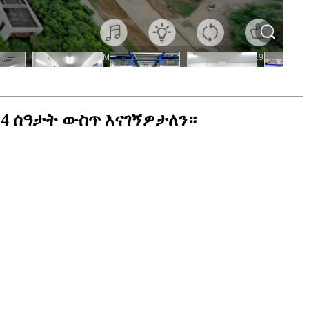
4 ሰዓታት ውስጥ እናገኝዎታለን።