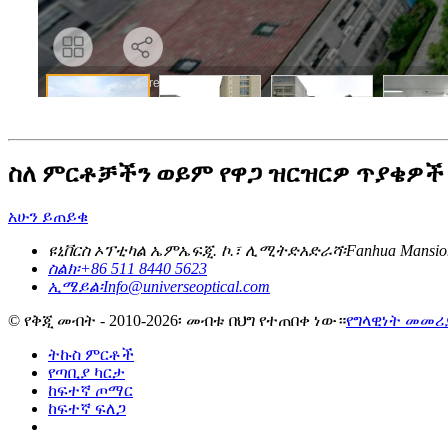
ስለ ምርቶቻችን ወይም የዋጋ ዝርዝርዎ ጥያቄዎች 
አሁን ይጠይቁ
ዩኒቨርስ ኦፕቲካል ኤምኤፍጂ. ኮ.፣ ሊሚትድ
አድራሻ፡
Fanhua Mansio
ስልክ፡
+86 511 8440 5623
ኢሜይል፡
Info@universeoptical.com
© የቅጂ መብት - 2010-2026፡ መብቱ በህግ የተጠበቀ ነው።
የግላዊነት መመሪ
ትኩስ ምርቶች
የጣቢያ ካርታ
ከፍተኛ ጦማር
ከፍተኛ ፍለጋ