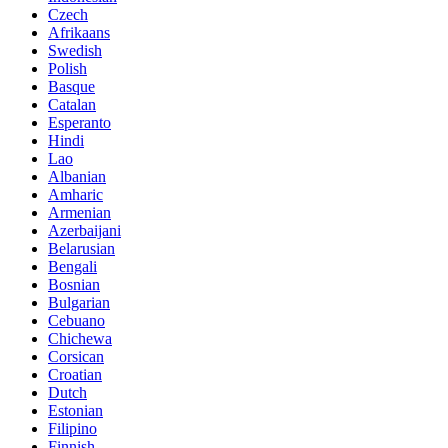
Czech
Afrikaans
Swedish
Polish
Basque
Catalan
Esperanto
Hindi
Lao
Albanian
Amharic
Armenian
Azerbaijani
Belarusian
Bengali
Bosnian
Bulgarian
Cebuano
Chichewa
Corsican
Croatian
Dutch
Estonian
Filipino
Finnish