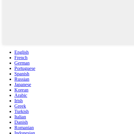
English
French
German
Portuguese
Spanish
Russian
Japanese
Korean
Arabic
Irish
Greek
Turkish
Italian
Danish
Romanian
Indonesian