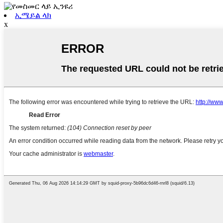
ኢሜይል ላክ
x