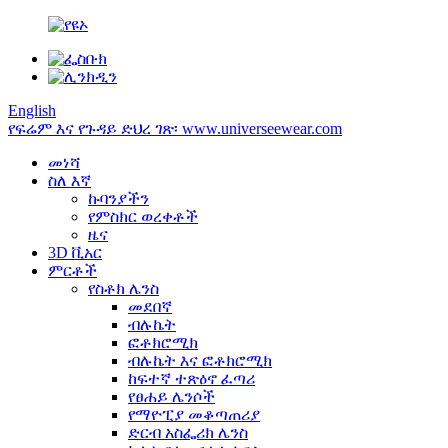
English
የፍሬም እና የጉዳይ ድህረ ገጽ፡ www.universeewear.com
መነሻ
ስለ እኛ
ኩባንያችን
የምስክር ወረቀቶች
ዜና
3D ቪአር
ምርቶች
የስቶክ ሌንስ
መደበኛ
ብሉኬት
ፎቶክሮሚክ
ብሉኬት እና ፎቶክሮሚክ
ከፍተኛ ተጽዕኖ ፈጣሪ
የፀሐይ ሌንሶች
የማዮፒያ መቆጣጠሪያ
ድርብ አስፌሪክ ሌንስ