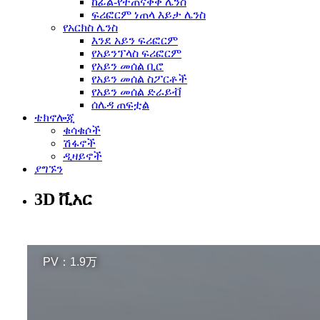
ከፊል-የተጠናቀቀ ሌንስ
ፍሪፎርም ነጠላ እይታ ሌንስ
የአርክስ ሌንስ
እንደ አይን ፍሪፎርም
የአይንፕላስ ፍሪፎርም
የአይን መሰል ቢሮ
የአይን መሰል ስፖርቶች
የአይን መሰል ድራይቭ
ሰሌዳ ጠፍቷል
ቴክኖሎጂ
ቁሳቁሶች
ሽፋኖች
ዲዛይኖች
ያግኙን
3D ቪአር