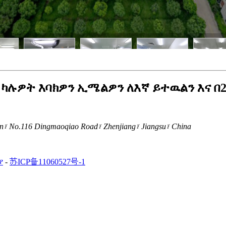
ካሉዎት እባክዎን ኢሜልዎን ለእኛ ይተዉልን እና በ2
n፣ No.116 Dingmaoqiao Road፣ Zhenjiang፣ Jiangsu፣ China
ያ
-
苏ICP备11060527号-1