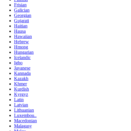
Frisian
Galician
Georgian
Gujarati
Haitian
Hausa
Hawaiian
Hebrew
Hmong
Hungarian
Icelandic
Igbo
Javanese
Kannada
Kazakh
Khmer
Kurdish
Kyrgyz
Latin
Latvian
Lithuanian
Luxembou..
Macedonian
Malagasy