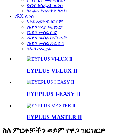
ድርብ አስፌሪክ ሌንስ
ከፊል-የተጠናቀቀ ሌንስ
የRX ሌንስ
እንደ አይን ፍሪፎርም
የአይንፕላስ ፍሪፎርም
የአይን መሰል ቢሮ
የአይን መሰል ስፖርቶች
የአይን መሰል ድራይቭ
ሰሌዳ ጠፍቷል
EYPLUS VI-LUX II
EYEPLUS I-EASY II
EYPLUS MASTER II
ስለ ምርቶቻችን ወይም የዋጋ ዝርዝርዎ