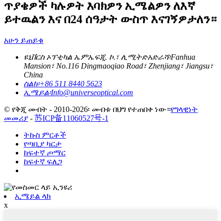
ጥያቄዎች ካሉዎት እባክዎን ኢሜልዎን ለእኛ
ይተዉልን እና በ24 ሰዓታት ውስጥ እናገኝዎታለን።
አሁን ይጠይቁ
ዩኒቨርስ ኦፕቲካል ኤምኤፍጂ. ኮ.፣ ሊሚትድ
አድራሻ፡
Fanhua
Mansion፣ No.116 Dingmaoqiao Road፣ Zhenjiang፣ Jiangsu፣
China
ስልክ፡
+86 511 8440 5623
ኢሜይል፡
Info@universeoptical.com
© የቅጂ መብት - 2010-2026፡ መብቱ በህግ የተጠበቀ ነው።
የግላዊነት
መመሪያ
-
苏ICP备11060527号-1
ትኩስ ምርቶች
የጣቢያ ካርታ
ከፍተኛ ጦማር
ከፍተኛ ፍለጋ
ኢሜይል ላክ
x