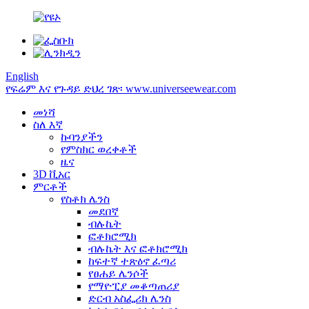
English
የፍሬም እና የጉዳይ ድህረ ገጽ፡ www.universeewear.com
መነሻ
ስለ እኛ
ኩባንያችን
የምስክር ወረቀቶች
ዜና
3D ቪአር
ምርቶች
የስቶክ ሌንስ
መደበኛ
ብሉኬት
ፎቶክሮሚክ
ብሉኬት እና ፎቶክሮሚክ
ከፍተኛ ተጽዕኖ ፈጣሪ
የፀሐይ ሌንሶች
የማዮፒያ መቆጣጠሪያ
ድርብ አስፌሪክ ሌንስ