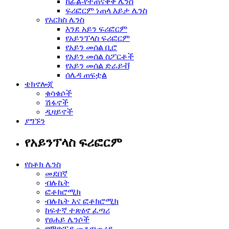
ከፊል-የተጠናቀቀ ሌንስ
ፍሪፎርም ነጠላ እይታ ሌንስ
የአርክስ ሌንስ
እንደ አይን ፍሪፎርም
የአይንፕላስ ፍሪፎርም
የአይን መሰል ቢሮ
የአይን መሰል ስፖርቶች
የአይን መሰል ድራይቭ
ሰሌዳ ጠፍቷል
ቴክኖሎጂ
ቁሳቁሶች
ሽፋኖች
ዲዛይኖች
ያግኙን
የአይንፕላስ ፍሪፎርም
የስቶክ ሌንስ
መደበኛ
ብሉኬት
ፎቶክሮሚክ
ብሉኬት እና ፎቶክሮሚክ
ከፍተኛ ተጽዕኖ ፈጣሪ
የፀሐይ ሌንሶች
የማዮፒያ መቆጣጠሪያ