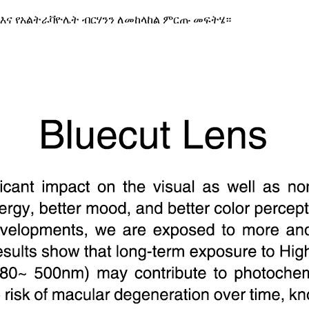
 እና የአልትራቫዮሌት ብርሃንን ለመከላከል ምርጡ መፍትሄ።