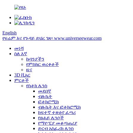
English
የፍሬም እና የጉዳይ ድህረ ገጽ፡ www.universeewear.com
መነሻ
ስለ እኛ
ኩባንያችን
የምስክር ወረቀቶች
ዜና
3D ቪአር
ምርቶች
የስቶክ ሌንስ
መደበኛ
ብሉኬት
ፎቶክሮሚክ
ብሉኬት እና ፎቶክሮሚክ
ከፍተኛ ተጽዕኖ ፈጣሪ
የፀሐይ ሌንሶች
የማዮፒያ መቆጣጠሪያ
ድርብ አስፌሪክ ሌንስ