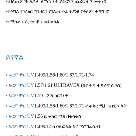
•
የበለጠ ምቹ እይታ ለማግኘት የብርሃን ጨረሮችን መቀነስ
•
የተሻለ የንፅፅር ግንዛቤ፣ የበለጠ ተፈጥሯዊ የቀለም ተሞክሮ
•
የማኩላ በሽታዎችን መከላከል
ይገኛል
• አርምሞር UV
1.499/1.56/1.60/1.67/1.71/1.74
• አርምሞር UV
1.57/1.61 ULTRAVEX (ከፍተኛ ተጽዕኖ ሌንስ)
• አርምሞር UV
1.591 ፖሊካርቦኔት
• አርምሞር UV
1.499/1.56/1.60/1.67/1.71 ፎቶክሮሚክ በስፒን ኮት
• አርምሞር UV
1.56 ፎቶክሮሚክ በቁሳቁስ
• አርምሞር UV
1.499/1.56 ባይፎካል እና ፕሮግሬሲቭ