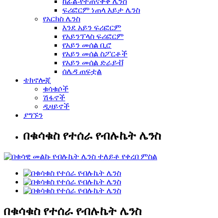
ከፊል-የተጠናቀቀ ሌንስ
ፍሪፎርም ነጠላ እይታ ሌንስ
የአርክስ ሌንስ
እንደ አይን ፍሪፎርም
የአይንፕላስ ፍሪፎርም
የአይን መሰል ቢሮ
የአይን መሰል ስፖርቶች
የአይን መሰል ድራይቭ
ሰሌዳ ጠፍቷል
ቴክኖሎጂ
ቁሳቁሶች
ሽፋኖች
ዲዛይኖች
ያግኙን
በቁሳቁስ የተሰራ የብሉኬት ሌንስ
በቁሳቁስ የተሰራ የብሉኬት ሌንስ