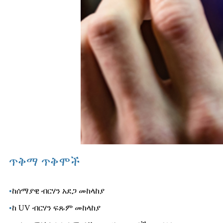
ጥቅማ ጥቅሞች
•
ከሰማያዊ ብርሃን አደጋ መከላከያ
•
ከ UV ብርሃን ፍጹም መከላከያ