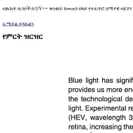
ብሉኬት ሌንሶች በ UV++ ቁሳቁስ፣ ከመጠን በላይ የተፈጥሮ ሰማያዊ ብርሃን
ኢሜይል ይላኩልን
የምርት ዝርዝር