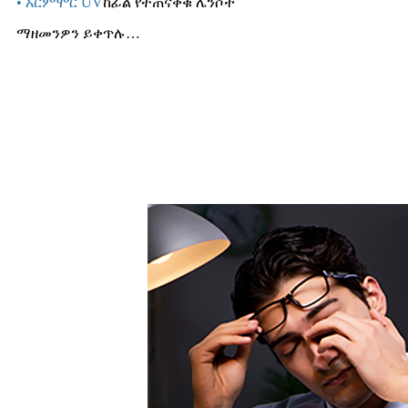
• አርምሞር UV
ከፊል የተጠናቀቁ ሌንሶች
ማዘመንዎን ይቀጥሉ…