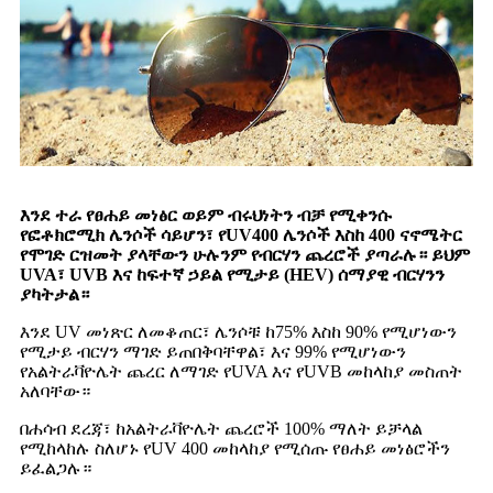
እንደ ተራ የፀሐይ መነፅር ወይም ብሩህነትን ብቻ የሚቀንሱ
የፎቶክሮሚክ ሌንሶች ሳይሆን፣ የUV400 ሌንሶች እስከ 400 ናኖሜትር
የሞገድ ርዝመት ያላቸውን ሁሉንም የብርሃን ጨረሮች ያጣራሉ። ይህም
UVA፣ UVB እና ከፍተኛ ኃይል የሚታይ (HEV) ሰማያዊ ብርሃንን
ያካትታል።
እንደ UV መነጽር ለመቆጠር፣ ሌንሶቹ ከ75% እስከ 90% የሚሆነውን
የሚታይ ብርሃን ማገድ ይጠበቅባቸዋል፣ እና 99% የሚሆነውን
የአልትራቫዮሌት ጨረር ለማገድ የUVA እና የUVB መከላከያ መስጠት
አለባቸው።
በሐሳብ ደረጃ፣ ከአልትራቫዮሌት ጨረሮች 100% ማለት ይቻላል
የሚከላከሉ ስለሆኑ የUV 400 መከላከያ የሚሰጡ የፀሐይ መነፅሮችን
ይፈልጋሉ።