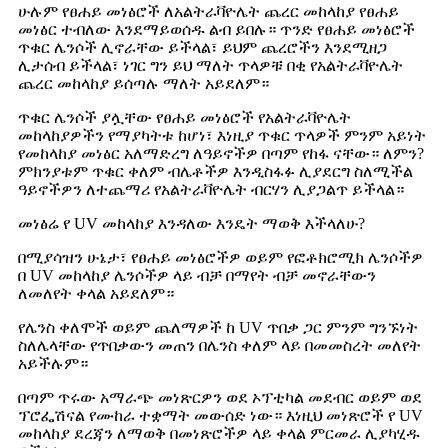
ሁሉም የፀሐይ መነፅሮች ለአልትራቫዮሌት ጨረር መከላከያ የፀሐይ
መነፅር ተብለው እንደማይወሰዱ ልብ ይበሉ። ጥንድ የፀሐይ መነፅሮች
ጥቁር ሌንሶች ሊኖራቸው ይችላል፣ ይህም ጨረሮችን እንደሚዘጋ
ሊታሰብ ይችላል፣ ነገር ግን ይህ ማለት ጥላዎቹ በቂ የአልትራቫዮሌት
ጨረር መከላከያ ይሰጣሉ ማለት አይደለም።
ጥቁር ሌንሶች ያሏቸው የፀሐይ መነፅሮች የአልትራቫዮሌት
መከላከያዎችን የማያካትቱ ከሆነ፣ እነዚያ ጥቁር ጥላዎች ምንም አይነት
የመከላከያ መነፅር አለማድረግ ለዓይኖችዎ በጣም የከፋ ናቸው። ለምን?
ምክንያቱም ጥቁር ቀለም ብሌቶችዎ እንዲስፋፉ ሊያደርግ ስለሚችል
ዓይኖችዎን ለተጨማሪ የአልትራቫዮሌት ብርሃን ሊያጋልጥ ይችላል።
መነፅሬ የ UV መከላከያ እንዳለው እንዴት ማወቅ እችላለሁ?
በሚያሳዝን ሁኔታ፣ የፀሐይ መነፅሮችዎ ወይም የፎቶክሮሚክ ሌንሶችዎ
በ UV መከላከያ ሌንሶችዎ ላይ ብቻ በማየት ብቻ መኖራቸውን
ለመለየት ቀላል አይደለም።
የሌንስ ቀለሞች ወይም ጨለማዎች ከ UV ጥበቃ ጋር ምንም ግንኙነት
ስለሌላቸው የጥበቃውን መጠን በሌንስ ቀለም ላይ በመመስረት መለየት
አይችሉም።
በጣም ጥሩው አማራጭ መነጽርዎን ወደ ኦፕቲካል መደብር ወይም ወደ
ፕሮፌሽናል የሙከራ ተቋማት መውሰድ ነው። እነዚህ መነጽሮች የ UV
መከላከያ ደረጃን ለማወቅ በመነጽሮችዎ ላይ ቀላል ምርመራ ሊያካሂዱ