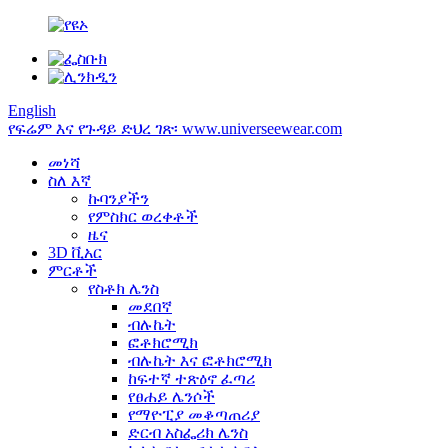
English
የፍሬም እና የጉዳይ ድህረ ገጽ፡ www.universeewear.com
መነሻ
ስለ እኛ
ኩባንያችን
የምስክር ወረቀቶች
ዜና
3D ቪአር
ምርቶች
የስቶክ ሌንስ
መደበኛ
ብሉኬት
ፎቶክሮሚክ
ብሉኬት እና ፎቶክሮሚክ
ከፍተኛ ተጽዕኖ ፈጣሪ
የፀሐይ ሌንሶች
የማዮፒያ መቆጣጠሪያ
ድርብ አስፌሪክ ሌንስ