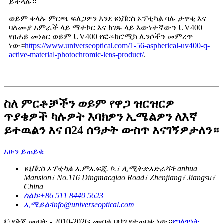
ይችላሉ።
ወይም ቀላሉ ምርጫ ፍለጋዎን እንደ ዩኒቨርስ ኦፕቲካል ባሉ ታዋቂ እና
ባለሙያ አምራች ላይ ማተኮር እና ከገጹ ላይ እውነተኛውን UV400
የፀሐይ መነፅር ወይም UV400 የፎቶክሮሚክ ሌንሶችን መምረጥ
ነው።
https://www.universeoptical.com/1-56-aspherical-uv400-q-
active-material-photochromic-lens-product/
.
ስለ ምርቶቻችን ወይም የዋጋ ዝርዝርዎ
ጥያቄዎች ካሉዎት እባክዎን ኢሜልዎን ለእኛ
ይተዉልን እና በ24 ሰዓታት ውስጥ እናገኝዎታለን።
አሁን ይጠይቁ
ዩኒቨርስ ኦፕቲካል ኤምኤፍጂ. ኮ.፣ ሊሚትድ
አድራሻ፡
Fanhua
Mansion፣ No.116 Dingmaoqiao Road፣ Zhenjiang፣ Jiangsu፣
China
ስልክ፡
+86 511 8440 5623
ኢሜይል፡
Info@universeoptical.com
© የቅጂ መብት - 2010-2026፡ መብቱ በህግ የተጠበቀ ነው።
የግላዊነት