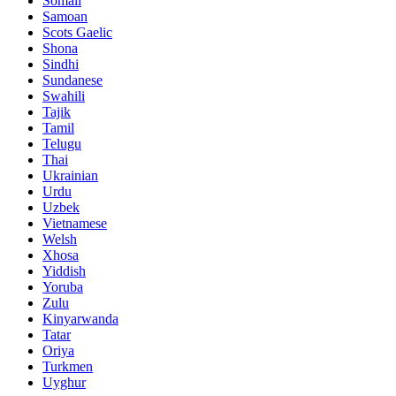
Somali
Samoan
Scots Gaelic
Shona
Sindhi
Sundanese
Swahili
Tajik
Tamil
Telugu
Thai
Ukrainian
Urdu
Uzbek
Vietnamese
Welsh
Xhosa
Yiddish
Yoruba
Zulu
Kinyarwanda
Tatar
Oriya
Turkmen
Uyghur