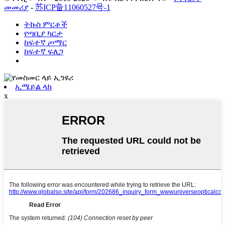
መመሪያ
-
苏ICP备11060527号-1
ትኩስ ምርቶች
የጣቢያ ካርታ
ከፍተኛ ጦማር
ከፍተኛ ፍለጋ
ኢሜይል ላክ
x