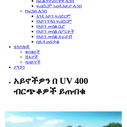
ከፊል-የተጠናቀቀ ሌንስ
ፍሪፎርም ነጠላ እይታ ሌንስ
የአርክስ ሌንስ
እንደ አይን ፍሪፎርም
የአይንፕላስ ፍሪፎርም
የአይን መሰል ቢሮ
የአይን መሰል ስፖርቶች
የአይን መሰል ድራይቭ
ሰሌዳ ጠፍቷል
ቴክኖሎጂ
ቁሳቁሶች
ሽፋኖች
ዲዛይኖች
ያግኙን
አይኖችዎን በ UV 400
ብርጭቆዎች ይጠብቁ