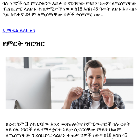
ባሉ ነገሮች ላይ የማያቋርጥ እይታ ሲኖርባቸው የዓይን ህመም ለሚሰማቸው
ፕሪስቢዮፒ ላልሆኑ ተጠቃሚዎች ነው። ከ18 እስከ 45 ዓመት ለሆኑ እና ብዙ
ጊዜ ከፍተኛ ድካም ለሚሰማቸው ሰዎች ተስማሚ ነው።
ኢሜይል ይላኩልን
የምርት ዝርዝር
ፀረ-ድካም II የተዘጋጀው እንደ መጽሐፍትና ኮምፒውተሮች ባሉ ርቀት
ላይ ባሉ ነገሮች ላይ የማያቋርጥ እይታ ሲኖርባቸው የዓይን ህመም
ለሚሰማቸው ፕሪስቢዮፒ ላልሆኑ ተጠቃሚዎች ነው። ከ18 እስከ 45