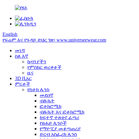
English
የፍሬም እና የጉዳይ ድህረ ገጽ፡ www.universeewear.com
መነሻ
ስለ እኛ
ኩባንያችን
የምስክር ወረቀቶች
ዜና
3D ቪአር
ምርቶች
የስቶክ ሌንስ
መደበኛ
ብሉኬት
ፎቶክሮሚክ
ብሉኬት እና ፎቶክሮሚክ
ከፍተኛ ተጽዕኖ ፈጣሪ
የፀሐይ ሌንሶች
የማዮፒያ መቆጣጠሪያ
ድርብ አስፌሪክ ሌንስ