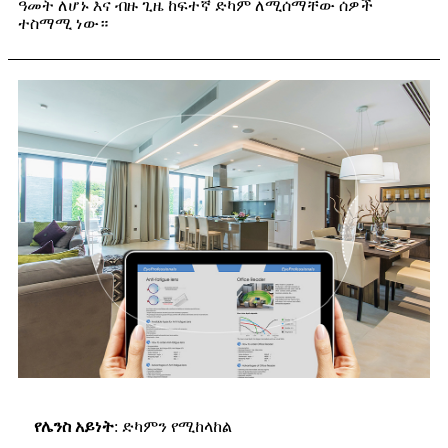
ዓመት ለሆኑ እና ብዙ ጊዜ ከፍተኛ ድካም ለሚሰማቸው ሰዎች
ተስማሚ ነው።
የሌንስ አይነት
: ድካምን የሚከላከል