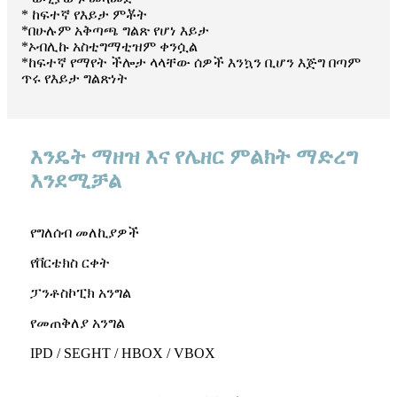
* ከፍተኛ የእይታ ምቾት
*በሁሉም አቅጣጫ ግልጽ የሆነ እይታ
*ኦብሊኩ አስቲግማቲዝም ቀንሷል
*ከፍተኛ የማየት ችሎታ ላላቸው ሰዎች እንኳን ቢሆን እጅግ በጣም
ጥሩ የእይታ ግልጽነት
እንዴት ማዘዝ እና የሌዘር ምልክት ማድረግ
እንደሚቻል
የግለሰብ መለኪያዎች
የቨርቴክስ ርቀት
ፓንቶስኮፒክ አንግል
የመጠቅለያ አንግል
IPD / SEGHT / HBOX / VBOX