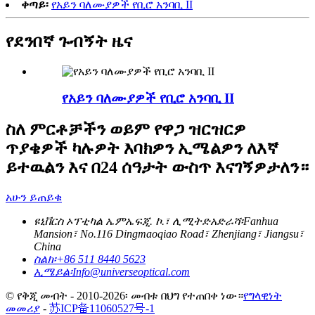
ቀጣይ፡
የአይን ባለሙያዎች የቢሮ አንባቢ II
የደንበኛ ጉብኝት ዜና
የአይን ባለሙያዎች የቢሮ አንባቢ II
ስለ ምርቶቻችን ወይም የዋጋ ዝርዝርዎ
ጥያቄዎች ካሉዎት እባክዎን ኢሜልዎን ለእኛ
ይተዉልን እና በ24 ሰዓታት ውስጥ እናገኝዎታለን።
አሁን ይጠይቁ
ዩኒቨርስ ኦፕቲካል ኤምኤፍጂ. ኮ.፣ ሊሚትድ
አድራሻ፡
Fanhua
Mansion፣ No.116 Dingmaoqiao Road፣ Zhenjiang፣ Jiangsu፣
China
ስልክ፡
+86 511 8440 5623
ኢሜይል፡
Info@universeoptical.com
© የቅጂ መብት - 2010-2026፡ መብቱ በህግ የተጠበቀ ነው።
የግላዊነት
መመሪያ
-
苏ICP备11060527号-1