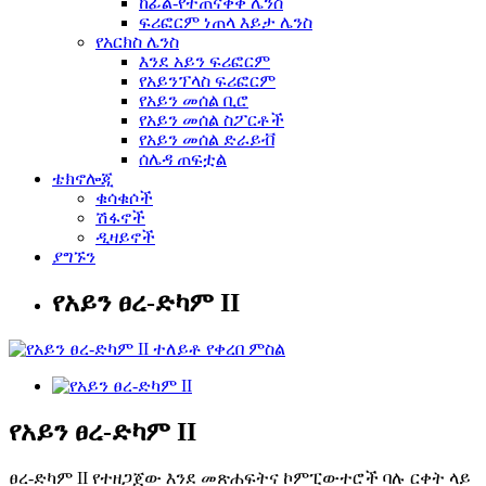
ከፊል-የተጠናቀቀ ሌንስ
ፍሪፎርም ነጠላ እይታ ሌንስ
የአርክስ ሌንስ
እንደ አይን ፍሪፎርም
የአይንፕላስ ፍሪፎርም
የአይን መሰል ቢሮ
የአይን መሰል ስፖርቶች
የአይን መሰል ድራይቭ
ሰሌዳ ጠፍቷል
ቴክኖሎጂ
ቁሳቁሶች
ሽፋኖች
ዲዛይኖች
ያግኙን
የአይን ፀረ-ድካም II
የአይን ፀረ-ድካም II
ፀረ-ድካም II የተዘጋጀው እንደ መጽሐፍትና ኮምፒውተሮች ባሉ ርቀት ላይ