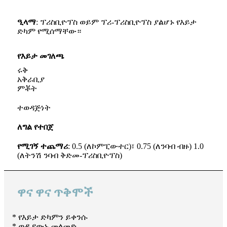
ዒላማ
: ፕሪስቢዮፕስ ወይም ፕሪ-ፕሪስቢዮፕስ ያልሆኑ የእይታ
ድካም የሚሰማቸው።
የእይታ መገለጫ
ሩቅ
አቅራቢያ
ምቾት
ተወዳጅነት
ለግል የተበጀ
የሚገኝ ተጨማሪ
: 0.5 (ለኮምፒውተር)፣ 0.75 (ለንባብ ብዙ) 1.0
(ለትንሽ ንባብ ቅድመ-ፕሪስቢዮፕስ)
ዋና ዋና ጥቅሞች
* የእይታ ድካምን ይቀንሱ
* ወዲያውኑ መላመድ