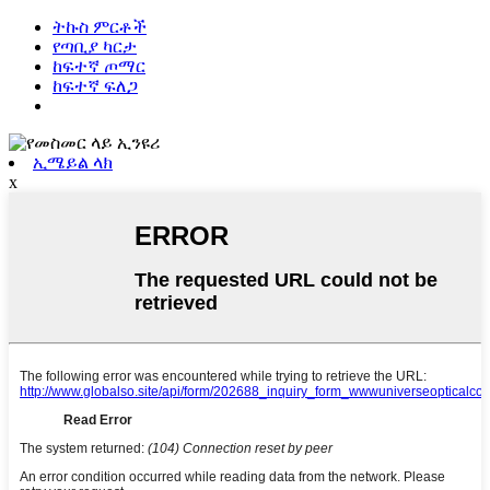
ትኩስ ምርቶች
የጣቢያ ካርታ
ከፍተኛ ጦማር
ከፍተኛ ፍለጋ
ኢሜይል ላክ
x