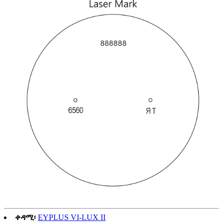
ቀዳሚ፡
EYPLUS VI-LUX II